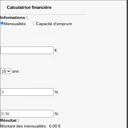
Calculatrice financière
Informations :
Mensualités
Capacité d'emprunt
Montant du prêt
€
Durée du prêt
ans
Taux d'intérêt
%
Taux d'assurance
%
Résultat :
Montant des mensualités:
0.00 €