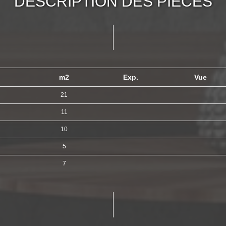
DESCRIPTION DES PIÈCES
m2
Exp.
Vue
21
11
10
5
7