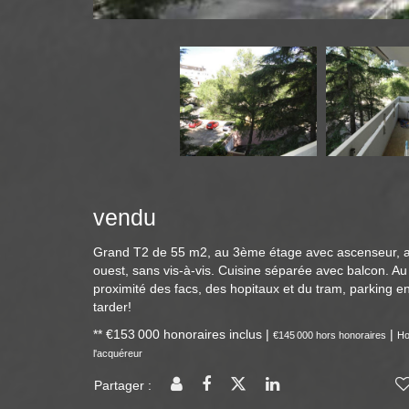
vendu
Grand T2 de 55 m2, au 3ème étage avec ascenseur, a
ouest, sans vis-à-vis. Cuisine séparée avec balcon. Au
proximité des facs, des hopitaux et du tram, parking en
tarder!
** €153 000
honoraires inclus
|
|
€145 000
hors honoraires
Ho
l'acquéreur
Partager :