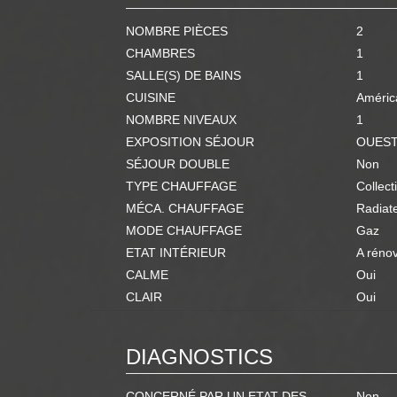
NOMBRE PIÈCES
2
CHAMBRES
1
SALLE(S) DE BAINS
1
CUISINE
Améric
NOMBRE NIVEAUX
1
EXPOSITION SÉJOUR
OUES
SÉJOUR DOUBLE
Non
TYPE CHAUFFAGE
Collect
MÉCA. CHAUFFAGE
Radiat
MODE CHAUFFAGE
Gaz
ETAT INTÉRIEUR
A réno
CALME
Oui
CLAIR
Oui
DIAGNOSTICS
CONCERNÉ PAR UN ETAT DES
Non