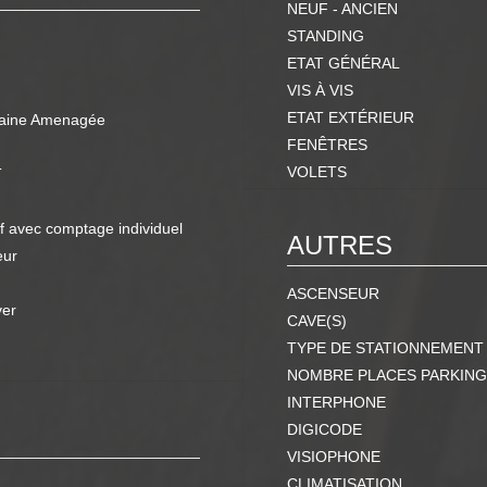
NEUF - ANCIEN
STANDING
ETAT GÉNÉRAL
VIS À VIS
ETAT EXTÉRIEUR
aine Amenagée
FENÊTRES
VOLETS
T
if avec comptage individuel
AUTRES
eur
ASCENSEUR
ver
CAVE(S)
TYPE DE STATIONNEMENT
NOMBRE PLACES PARKING
INTERPHONE
DIGICODE
VISIOPHONE
CLIMATISATION