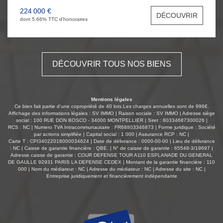
blanc, d'une chambre spacieuse, d'une salle d'eau, et
224 000 €
DÉCOUVRIR
d'un WC. Vous bénéficierez également de prestations de
dont 5.66% TTC d'honoraires
qualité avec une climatisation réversible dans le salon,
des volets électriques, de deux celliers, d'une buanderie,
d'une cave en sous-sol et d'un grand parking collectif en
extérieur. Coup de coeur assuré !
DÉCOUVRIR TOUS NOS BIENS
Mentions légales
Ce bien fait partie d'une copropriété de 40 lots.Les charges annuelles sont de 996€.
Affichage des informations légales : SV IMMO | Raison sociale : SV IMMO | Adresse siège
social : 100 RUE DON BOSCO - 34000 MONTPELLIER | Siret : 80334687300026 |
RCS : NC | Numero TVA Intracommunautaire : FR68803346873 | Forme juridique : Société
par actions simplifiée | Capital social : 1 000 | Assurance RCP : NC |
Carte T : CPI34022018000034624 | Date de délivrance : 0000-00-00 | Lieu de délivrance
: NC | Caisse de garantie financière : QBE. | N° de caisse de garantie : 65548-3/19697 |
Adresse caisse de garantie : COUR DEFENSE TOUR A110 ESPLANADE DU GENERAL
DE GAULLE 92931 PARIS LA DEFENSE CEDEX | Montant de la garantie financière : 110
000 | Nom du médiateur : NC | Adresse du médiateur : NC | Adresse du site : NC |
Entreprise juridiquement et financièrement indépendante