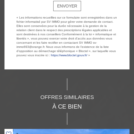
ENVOYER
« Les informations recueillies sur ce formulaire sont enregistrées dans un
fichier informatisé par SV IMMO pour gérer votre demande de contact.
Elles sont conservées pour la durée nécessaire à la gestion de la
relation client dans le respect des prescriptions légales applicables et
sont destinées à nos conseillers Conformément à la loi « informatique et
libertés », vous pouvez exercer votre droit d'accès aux données vous
concernant et les faire rectifier en contactant SV IMMO sv-
immo693@orange.fr. Nous vous informons de l'existence de la liste
d'opposition au démarchage téléphonique « Bloctel », sur laquelle vous
pouvez vous inscrire ici :
https://www.bloctel.gouv.fr/
»
OFFRES SIMILAIRES
À CE BIEN