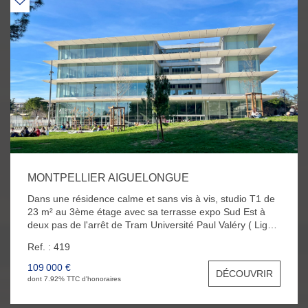
MONTPELLIER AIGUELONGUE
Dans une résidence calme et sans vis à vis, studio T1 de
23 m² au 3ème étage avec sa terrasse expo Sud Est à
deux pas de l'arrêt de Tram Université Paul Valéry ( Ligne
5 ). L'appartement se compose d'une jolie pièce à vivre
Ref. : 419
très lumineuse avec une cuisine américaine aménagée
récente et d'une salle d'eau avec WC. Une place de
109 000 €
DÉCOUVRIR
parking en extérieur et une cave au RDC complète ce
dont 7.92% TTC d'honoraires
bien.