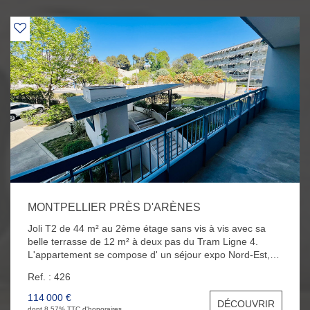
MONTPELLIER PRÈS D'ARÈNES
Joli T2 de 44 m² au 2ème étage sans vis à vis avec sa
belle terrasse de 12 m² à deux pas du Tram Ligne 4.
L'appartement se compose d' un séjour expo Nord-Est,
d'une cuisine indépendante aménagée, d'une chambre,
Ref. : 426
d'une salle d'eau et d'un WC . Vous bénéficierez
également d'un garage en extérieur et d'une cave au
114 000 €
DÉCOUVRIR
sous-sol.
dont 8.57% TTC d'honoraires