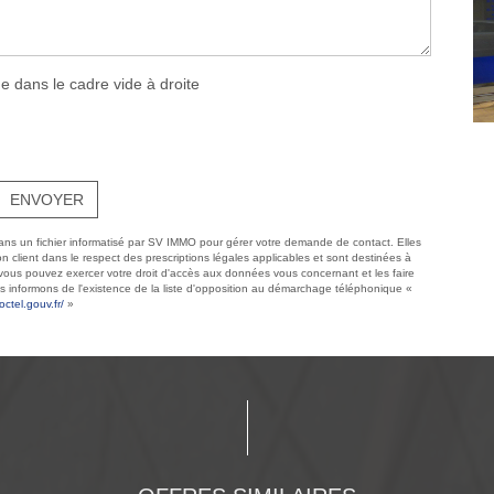
e dans le cadre vide à droite
ENVOYER
 dans un fichier informatisé par SV IMMO pour gérer votre demande de contact. Elles
n client dans le respect des prescriptions légales applicables et sont destinées à
, vous pouvez exercer votre droit d'accès aux données vous concernant et les faire
 informons de l'existence de la liste d'opposition au démarchage téléphonique «
octel.gouv.fr/
»