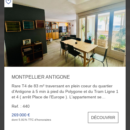
MONTPELLIER ANTIGONE
Rare T4 de 83 m² traversant en plein coeur du quartier
d'Antigone à 5 min à pied du Polygone et du Tram Ligne 1
et 4 ( arrêt Place de l'Europe ). L'appartement se
compose d'un beau séjour avec sa loggia exposée Sud ,
Ref. : 440
d'une cuisine indépendante équipée, de trois belles
chambres avec placards, d'une salle de bain et d'un WC.
269 000 €
DÉCOUVRIR
Vous bénéficierez également d'une place de parking et
dont 5.91% TTC d'honoraires
d'une cave au sous sol.