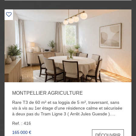
MONTPELLIER AGRICULTURE
Rare T3 de 60 m² et sa loggia de 5 m², traversant, sans
vis à vis au 1er étage d'une résidence calme et sécurisée
à deux pas du Tram Ligne 3 ( Arrêt Jules Guesde ).
L'appartement se compose d'un séjour expo Sud-Ouest,
Ref. : 416
d'une cuisine indépendante aménagée et équipée, de
deux belles chambres, d'une salle de bain et d'un WC.
165 000 €
DÉCOUVRIR