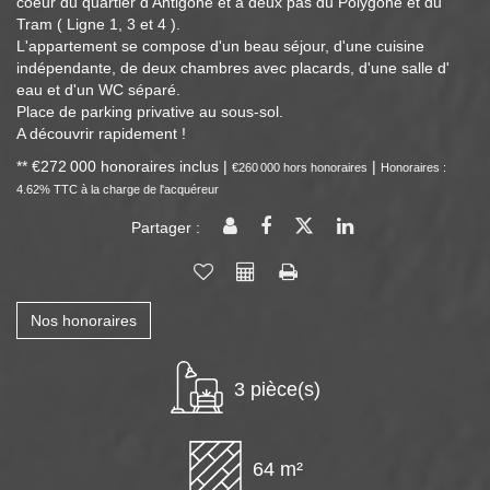
coeur du quartier d'Antigone et à deux pas du Polygone et du
Tram ( Ligne 1, 3 et 4 ).
L'appartement se compose d'un beau séjour, d'une cuisine
indépendante, de deux chambres avec placards, d'une salle d'
eau et d'un WC séparé.
Place de parking privative au sous-sol.
A découvrir rapidement !
** €272 000
honoraires inclus
|
|
€260 000
hors honoraires
Honoraires :
4.62% TTC à la charge de l'acquéreur
Partager :
Nos honoraires
3 pièce(s)
64 m²