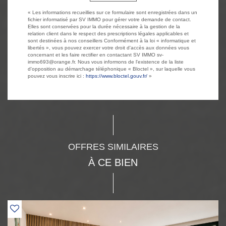
« Les informations recueillies sur ce formulaire sont enregistrées dans un
fichier informatisé par SV IMMO pour gérer votre demande de contact.
Elles sont conservées pour la durée nécessaire à la gestion de la
relation client dans le respect des prescriptions légales applicables et
sont destinées à nos conseillers Conformément à la loi « informatique et
libertés », vous pouvez exercer votre droit d'accès aux données vous
concernant et les faire rectifier en contactant SV IMMO sv-
immo693@orange.fr. Nous vous informons de l'existence de la liste
d'opposition au démarchage téléphonique « Bloctel », sur laquelle vous
pouvez vous inscrire ici :
https://www.bloctel.gouv.fr/
»
OFFRES SIMILAIRES
À CE BIEN