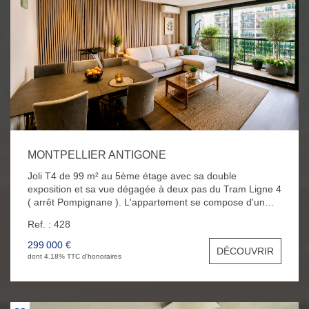
MONTPELLIER ANTIGONE
Joli T4 de 99 m² au 5ème étage avec sa double
exposition et sa vue dégagée à deux pas du Tram Ligne 4
( arrêt Pompignane ). L'appartement se compose d'un
beau séjour expo Est avec sa cuisine américaine
Ref. : 428
aménagée et équipée, de 3 chambres spacieuses, d'une
grande salle de bain avec douche et baignoire, d'un WC
299 000 €
DÉCOUVRIR
indépendant ainsi que d'un cellier. Vous bénéficierez
dont 4.18% TTC d'honoraires
également d'une climatisation réversible, de nombreux
placards, d'une place de parking en extérieur et d'une
cave au RDC.