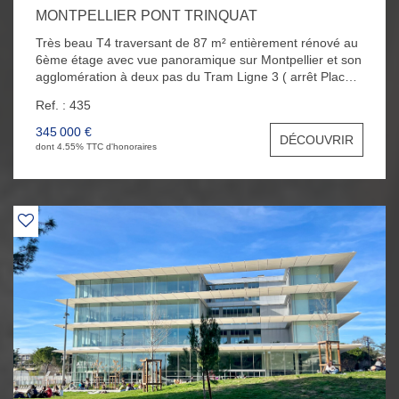
MONTPELLIER PONT TRINQUAT
Très beau T4 traversant de 87 m² entièrement rénové au
6ème étage avec vue panoramique sur Montpellier et son
agglomération à deux pas du Tram Ligne 3 ( arrêt Place
Carnot ). L' appartement se compose d'un séjour
Ref. : 435
climatisé avec sa terrasse de 14 m² expo Sud-Ouest,
d'une cuisine indépendante équipée avec une petite
345 000 €
DÉCOUVRIR
buanderie, de trois belles chambres, d'une salle de bain
dont 4.55% TTC d'honoraires
et d'un WC. Vous bénéficierez également d'un garage en
extérieur et d'une grande cave au RDC.