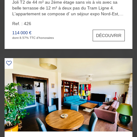
Joli T2 de 44 m² au 2ème étage sans vis à vis avec sa
belle terrasse de 12 m² à deux pas du Tram Ligne 4.
L'appartement se compose d' un séjour expo Nord-Est,
d'une cuisine indépendante aménagée, d'une chambre,
Ref. : 426
d'une salle d'eau et d'un WC . Vous bénéficierez
également d'un garage en extérieur et d'une cave au
114 000 €
DÉCOUVRIR
sous-sol.
dont 8.57% TTC d'honoraires