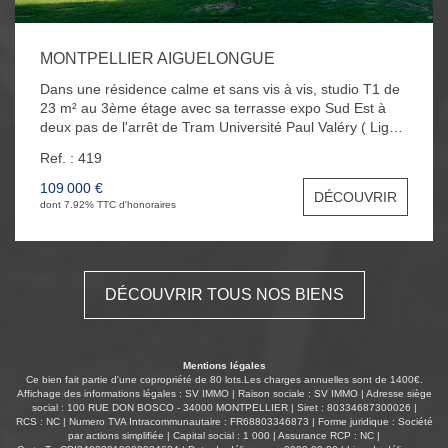
MONTPELLIER AIGUELONGUE
Dans une résidence calme et sans vis à vis, studio T1 de
23 m² au 3ème étage avec sa terrasse expo Sud Est à
deux pas de l'arrêt de Tram Université Paul Valéry ( Ligne
5 ). L'appartement se compose d'une jolie pièce à vivre
Ref. : 419
très lumineuse avec une cuisine américaine aménagée
récente et d'une salle d'eau avec WC. Une place de
109 000 €
DÉCOUVRIR
parking en extérieur et une cave au RDC complète ce
dont 7.92% TTC d'honoraires
bien.
DÉCOUVRIR TOUS NOS BIENS
Mentions légales
Ce bien fait partie d'une copropriété de 80 lots.Les charges annuelles sont de 1400€.
Affichage des informations légales : SV IMMO | Raison sociale : SV IMMO | Adresse siège
social : 100 RUE DON BOSCO - 34000 MONTPELLIER | Siret : 80334687300026 |
RCS : NC | Numero TVA Intracommunautaire : FR68803346873 | Forme juridique : Société
par actions simplifiée | Capital social : 1 000 | Assurance RCP : NC |