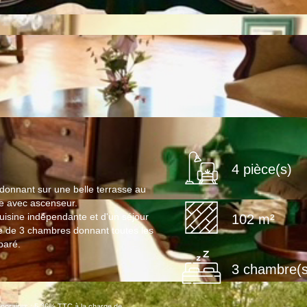
4 pièce(s)
donnant sur une belle terrasse au
e avec ascenseur.
uisine indépendante et d'un séjour
102 m²
e de 3 chambres donnant toutes les
paré.
3 chambre(s
noraires : 5.36% TTC à la charge de