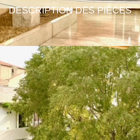
DESCRIPTION DES PIÈCES
e
m2
Exp.
V
r
26
e
15
e 1
13
e 2
11
e 3
13,50
eau
5
2