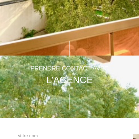
agement
8
rasse
10
rasse
9
PRENDRE CONTACT AVEC
L'AGENCE