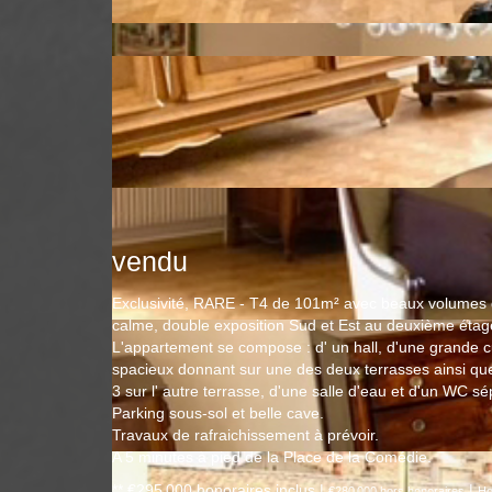
vendu
Exclusivité, RARE - T4 de 101m² avec beaux volumes 
calme, double exposition Sud et Est au deuxième étag
L'appartement se compose : d' un hall, d'une grande c
spacieux donnant sur une des deux terrasses ainsi qu
3 sur l' autre terrasse, d'une salle d'eau et d'un WC sé
Parking sous-sol et belle cave.
Travaux de rafraichissement à prévoir.
A 5 minutes à pied de la Place de la Comédie.
** €295 000
honoraires inclus
|
|
€280 000
hors honoraires
Ho