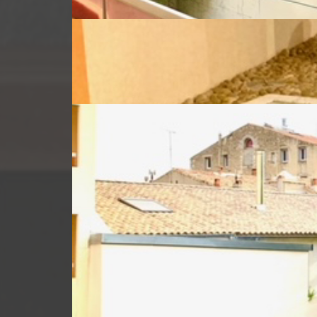
Niveau
Pièc
Séjou
Cuisin
Chambr
Chambr
Chambr
Salle d'
W.C.