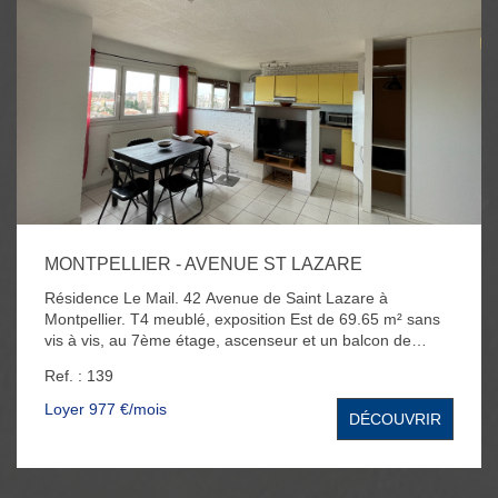
MONTPELLIER - AVENUE ST LAZARE
Résidence Le Mail. 42 Avenue de Saint Lazare à
Montpellier. T4 meublé, exposition Est de 69.65 m² sans
vis à vis, au 7ème étage, ascenseur et un balcon de
4.80m². L'appartement se compose d'un séjour, cuisine
Ref. : 139
équipée, de 3 chambres, d'une salle de bain avec
baignoire - douche et WC. Parking collectif. Ligne de
Loyer 977 €/mois
DÉCOUVRIR
tramway 2 à proximité - arrêt de Tram Le mail des Abbès.
Loyer de 976,81€ charges comprises (dont 80€ de
charges). Les honoraires sont de 700€ (dont 200€ pour
l'état des lieux). Disponible à partir du 31 Août.