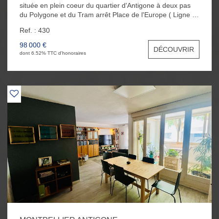
située en plein coeur du quartier d'Antigone à deux pas
du Polygone et du Tram arrêt Place de l'Europe ( Ligne 1
et 4 ). L'appartement se compose d'une pièce à vivre
Ref. : 430
expo Est avec sa cuisine américaine aménagée, et d'une
salle d'eau avec WC. Vous bénéficierez également de
98 000 €
DÉCOUVRIR
volets électriques et d'une cave au sous-sol. Idéal
dont 6.52% TTC d'honoraires
Investisseur ( Location et/ou AirBnB )