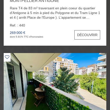
MONTPELLIER ANTIGONE
Rare T4 de 83 m² traversant en plein coeur du quartier
d'Antigone à 5 min à pied du Polygone et du Tram Ligne 1
et 4 ( arrêt Place de l'Europe ). L'appartement se
compose d'un beau séjour avec sa loggia exposée Sud ,
Ref. : 440
d'une cuisine indépendante équipée, de trois belles
chambres avec placards, d'une salle de bain et d'un WC.
269 000 €
DÉCOUVRIR
Vous bénéficierez également d'une place de parking et
dont 5.91% TTC d'honoraires
d'une cave au sous sol.