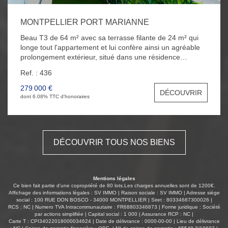
MONTPELLIER PORT MARIANNE
Beau T3 de 64 m² avec sa terrasse filante de 24 m² qui
longe tout l'appartement et lui confère ainsi un agréable
prolongement extérieur, situé dans une résidence
moderne du quartier très prisé de Port Marianne à deux
Ref. : 436
pas du bassin Jacques Coeur et du Tram ligne 3 ( arrêt
Pablo Picasso ). Le bien se compose d'un grand séjour
279 000 €
DÉCOUVRIR
cuisine de 29 m² exposé Ouest, de deux chambres
dont 6.08% TTC d'honoraires
donnant toutes les deux sur la terrasse, d'une salle de
bain et d'un WC indépendant. Vous bénéficierez
également de volets électriques et d' une place de
parking au sous-sol.
DÉCOUVRIR TOUS NOS BIENS
Mentions légales
Ce bien fait partie d'une copropriété de 80 lots.Les charges annuelles sont de 1200€.
Affichage des informations légales : SV IMMO | Raison sociale : SV IMMO | Adresse siège
social : 100 RUE DON BOSCO - 34000 MONTPELLIER | Siret : 80334687300026 |
RCS : NC | Numero TVA Intracommunautaire : FR68803346873 | Forme juridique : Société
par actions simplifiée | Capital social : 1 000 | Assurance RCP : NC |
Carte T : CPI34022018000034624 | Date de délivrance : 0000-00-00 | Lieu de délivrance