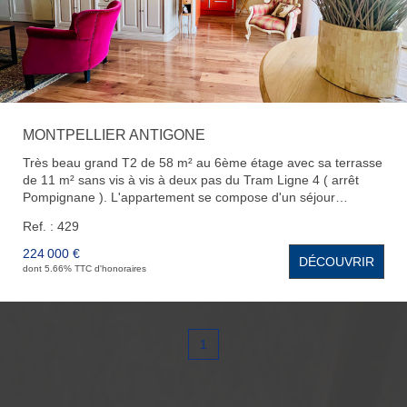
MONTPELLIER ANTIGONE
Très beau grand T2 de 58 m² au 6ème étage avec sa terrasse
de 11 m² sans vis à vis à deux pas du Tram Ligne 4 ( arrêt
Pompignane ). L'appartement se compose d'un séjour
lumineux expo Est avec sa cuisine ouverte aménagée et
Ref. : 429
équipée avec plan de travail en marbre blanc, d'une chambre
spacieuse, d'une salle d'eau, et d'un WC. Vous bénéficierez
224 000 €
DÉCOUVRIR
également de prestations de qualité avec une climatisation
dont 5.66% TTC d'honoraires
réversible dans le salon, des volets électriques, de deux
celliers, d'une buanderie, d'une cave en sous-sol et d'un grand
parking collectif en extérieur. Coup de coeur assuré !
1