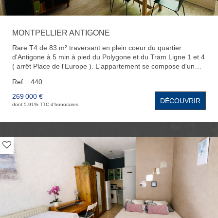
MONTPELLIER ANTIGONE
Rare T4 de 83 m² traversant en plein coeur du quartier
d'Antigone à 5 min à pied du Polygone et du Tram Ligne 1 et 4
( arrêt Place de l'Europe ). L'appartement se compose d'un
beau séjour avec sa loggia exposée Sud , d'une cuisine
Ref. : 440
indépendante équipée, de trois belles chambres avec
placards, d'une salle de bain et d'un WC. Vous bénéficierez
269 000 €
DÉCOUVRIR
également d'une place de parking et d'une cave au sous sol.
dont 5.91% TTC d'honoraires