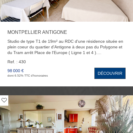
MONTPELLIER ANTIGONE
Studio de type T1 de 19m² au RDC d'une résidence située en
plein coeur du quartier d'Antigone à deux pas du Polygone et
du Tram arrêt Place de l'Europe ( Ligne 1 et 4 ).
L'appartement se compose d'une pièce à vivre expo Est avec
Ref. : 430
sa cuisine américaine aménagée, et d'une salle d'eau avec
WC. Vous bénéficierez également de volets électriques et
98 000 €
DÉCOUVRIR
d'une cave au sous-sol. Idéal Investisseur ( Location et/ou
dont 6.52% TTC d'honoraires
AirBnB )