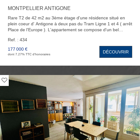
MONTPELLIER ANTIGONE
Rare T2 de 42 m2 au 3ème étage d'une résidence situé en
plein coeur d' Antigone à deux pas du Tram Ligne 1 et 4 ( arrêt
Place de l'Europe ). L'appartement se compose d'un bel
espace de vie exposé Ouest avec sa cuisine ouverte
Ref. : 434
aménagée, d'une chambre, et d'une salle de bain avec WC.
Vous bénéficierez également d'une place de parking et d'une
177 000 €
DÉCOUVRIR
cave au sous-sol.
dont 7.27% TTC d'honoraires