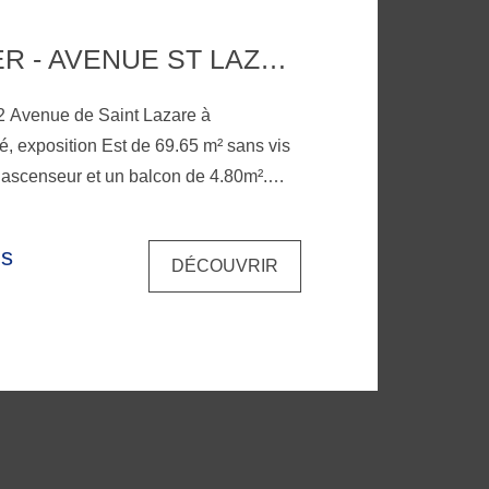
MONTPELLIER - AVENUE ST LAZARE
2 Avenue de Saint Lazare à
 ascenseur et un balcon de 4.80m².
pose d'un séjour, cuisine équipée, de
le de bain avec baignoire - douche et
is
DÉCOUVRIR
t
Abbès. Loyer de 976,81€ charges
e charges). Les honoraires sont de
ux). Disponible à partir du