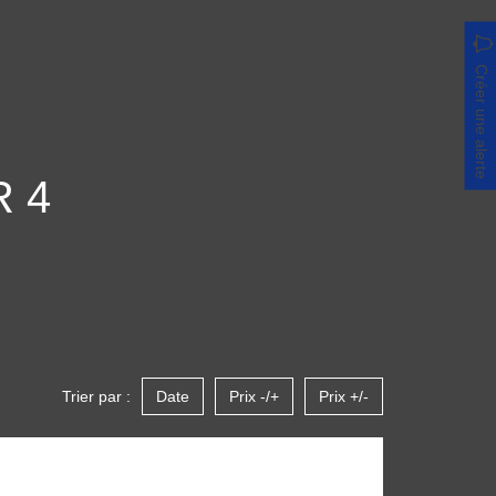
Créer une alerte
 4
Trier par :
Date
Prix -/+
Prix +/-