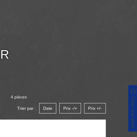
ER
4 pièces
Créer une alerte
Trier par :
Date
Prix -/+
Prix +/-