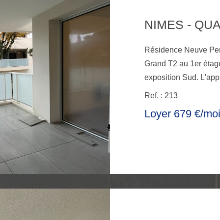
NIMES - QU
Résidence Neuve Perspectiv' 72 Rue Paul
Grand T2 au 1er étag
exposition Sud. L'app
cuisine équipée de 2
Ref. : 213
salle de bain et d'un
Loyer 679 €/mo
extérieures couvertes
Kennedy et des arrêt
» et « Kennedy ». Loyer de 678.67€ charges comprises (dont
70€ de charges). Les