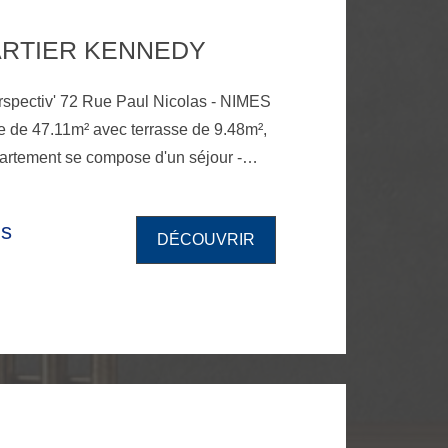
ARTIER KENNEDY
 Nicolas - NIMES
e de 47.11m² avec terrasse de 9.48m²,
artement se compose d'un séjour -
5.17m², d'une chambre de 16m², d'une
 WC séparé. Deux places de parking
is
DÉCOUVRIR
 incluses.. A proximité de l'avenue
s de Tram Bus ligne T2 « les Amandiers
 honoraires sont de 400€ (dont 100€
pour l'état des lieux). Disponible à partir du 4 Septembre.