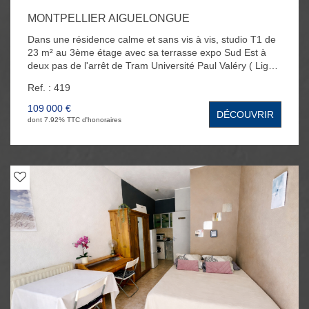
MONTPELLIER AIGUELONGUE
Dans une résidence calme et sans vis à vis, studio T1 de
23 m² au 3ème étage avec sa terrasse expo Sud Est à
deux pas de l'arrêt de Tram Université Paul Valéry ( Ligne
5 ). L'appartement se compose d'une jolie pièce à vivre
Ref. : 419
très lumineuse avec une cuisine américaine aménagée
récente et d'une salle d'eau avec WC. Une place de
109 000 €
DÉCOUVRIR
parking en extérieur et une cave au RDC complète ce
dont 7.92% TTC d'honoraires
bien.