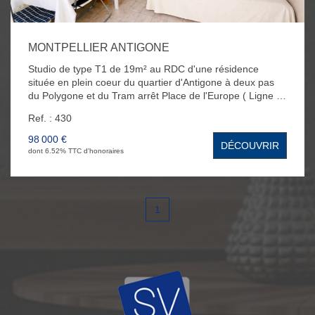
MONTPELLIER ANTIGONE
Studio de type T1 de 19m² au RDC d'une résidence
située en plein coeur du quartier d'Antigone à deux pas
du Polygone et du Tram arrêt Place de l'Europe ( Ligne 1
et 4 ). L'appartement se compose d'une pièce à vivre
Ref. : 430
expo Est avec sa cuisine américaine aménagée, et d'une
salle d'eau avec WC. Vous bénéficierez également de
98 000 €
DÉCOUVRIR
volets électriques et d'une cave au sous-sol. Idéal
dont 6.52% TTC d'honoraires
Investisseur ( Location et/ou AirBnB )
1