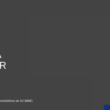
A
ER
immobilières de SV IMMO.