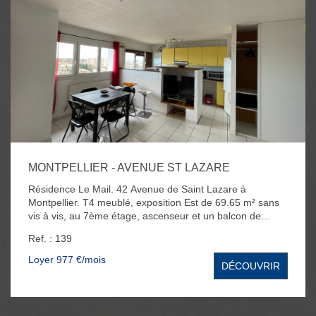
MONTPELLIER - AVENUE ST LAZARE
Résidence Le Mail. 42 Avenue de Saint Lazare à
Montpellier. T4 meublé, exposition Est de 69.65 m² sans
vis à vis, au 7ème étage, ascenseur et un balcon de
4.80m². L'appartement se compose d'un séjour, cuisine
Ref. : 139
équipée, de 3 chambres, d'une salle de bain avec
baignoire - douche et WC. Parking collectif. Ligne de
Loyer 977 €/mois
DÉCOUVRIR
tramway 2 à proximité - arrêt de Tram Le mail des Abbès.
Loyer de 976,81€ charges comprises (dont 80€ de
charges). Les honoraires sont de 700€ (dont 200€ pour
l'état des lieux). Disponible à partir du 31 Août.