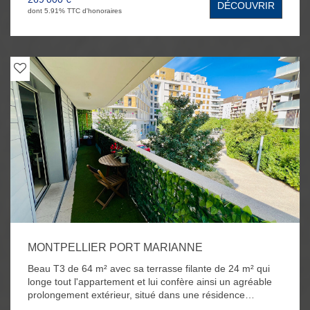
DÉCOUVRIR
Vous bénéficierez également d'une place de parking et
dont 5.91% TTC d'honoraires
d'une cave au sous sol.
MONTPELLIER PORT MARIANNE
Beau T3 de 64 m² avec sa terrasse filante de 24 m² qui
longe tout l'appartement et lui confère ainsi un agréable
prolongement extérieur, situé dans une résidence
moderne du quartier très prisé de Port Marianne à deux