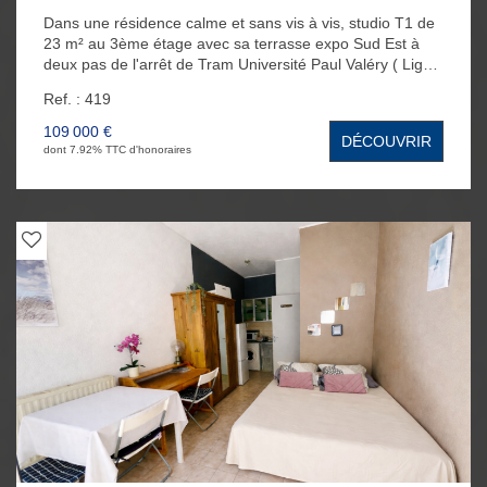
Dans une résidence calme et sans vis à vis, studio T1 de
23 m² au 3ème étage avec sa terrasse expo Sud Est à
deux pas de l'arrêt de Tram Université Paul Valéry ( Ligne
5 ). L'appartement se compose d'une jolie pièce à vivre
Ref. : 419
très lumineuse avec une cuisine américaine aménagée
récente et d'une salle d'eau avec WC. Une place de
109 000 €
DÉCOUVRIR
parking en extérieur et une cave au RDC complète ce
dont 7.92% TTC d'honoraires
bien.