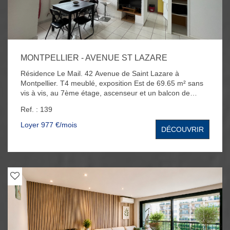
MONTPELLIER - AVENUE ST LAZARE
Résidence Le Mail. 42 Avenue de Saint Lazare à
Montpellier. T4 meublé, exposition Est de 69.65 m² sans
vis à vis, au 7ème étage, ascenseur et un balcon de
4.80m². L'appartement se compose d'un séjour, cuisine
Ref. : 139
équipée, de 3 chambres, d'une salle de bain avec
baignoire - douche et WC. Parking collectif. Ligne de
Loyer 977 €/mois
DÉCOUVRIR
tramway 2 à proximité - arrêt de Tram Le mail des Abbès.
Loyer de 976,81€ charges comprises (dont 80€ de
charges). Les honoraires sont de 700€ (dont 200€ pour
l'état des lieux). Disponible à partir du 31 Août.