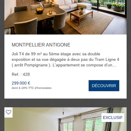
MONTPELLIER ANTIGONE
Joli T4 de 99 m² au 5ème étage avec sa double
exposition et sa vue dégagée à deux pas du Tram Ligne 4
( arrêt Pompignane ). L'appartement se compose d'un
beau séjour expo Est avec sa cuisine américaine
Ref. : 428
aménagée et équipée, de 3 chambres spacieuses, d'une
grande salle de bain avec douche et baignoire, d'un WC
299 000 €
DÉCOUVRIR
indépendant ainsi que d'un cellier. Vous bénéficierez
dont 4.18% TTC d'honoraires
également d'une climatisation réversible, de nombreux
placards, d'une place de parking en extérieur et d'une
cave au RDC.
EXCLUSIF