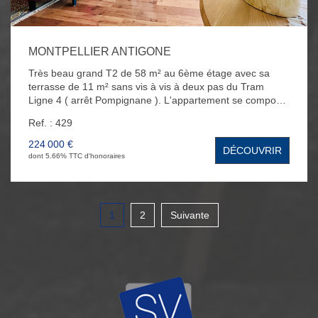
MONTPELLIER ANTIGONE
Très beau grand T2 de 58 m² au 6ème étage avec sa
terrasse de 11 m² sans vis à vis à deux pas du Tram
Ligne 4 ( arrêt Pompignane ). L'appartement se compose
d'un séjour lumineux expo Est avec sa cuisine ouverte
Ref. : 429
aménagée et équipée avec plan de travail en marbre
blanc, d'une chambre spacieuse, d'une salle d'eau, et
224 000 €
DÉCOUVRIR
d'un WC. Vous bénéficierez également de prestations de
dont 5.66% TTC d'honoraires
qualité avec une climatisation réversible dans le salon,
des volets électriques, de deux celliers, d'une buanderie,
d'une cave en sous-sol et d'un grand parking collectif en
extérieur. Coup de coeur assuré !
1
2
Suivante