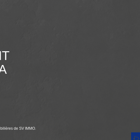
NT
A
obilières de SV IMMO.