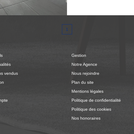
70€ de charges). Les
1
ls
Gestion
alités
Notre Agence
ns vendus
Nous rejoindre
on
Plan du site
Mentions légales
mpte
Politique de confidentialité
Politique des cookies
Nos honoraires