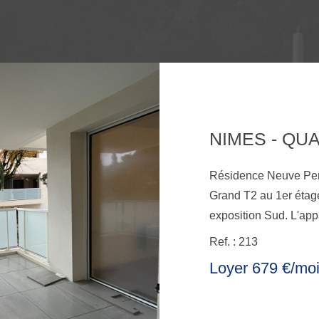
NIMES - QU
Résidence Neuve Perspectiv' 72 Rue Paul
Grand T2 au 1er étag
exposition Sud. L'app
cuisine équipée de 2
Ref. : 213
salle de bain et d'un
Loyer 679 €/mo
extérieures couvertes
Kennedy et des arrêt
» et « Kennedy ». Loyer de 678.67€ charges comprises (dont