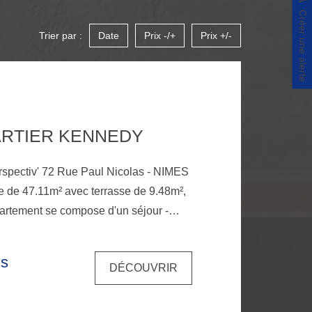
Créer une alerte
Trier par :
Date
Prix -/+
Prix +/-
ARTIER KENNEDY
 Nicolas - NIMES
e de 47.11m² avec terrasse de 9.48m²,
artement se compose d'un séjour -
5.17m², d'une chambre de 16m², d'une
 WC séparé. Deux places de parking
is
DÉCOUVRIR
 incluses.. A proximité de l'avenue
s de Tram Bus ligne T2 « les Amandiers