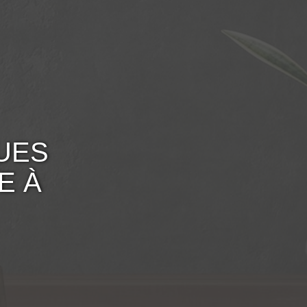
UES
E À